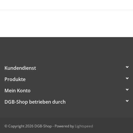
Der Artikel ist kostenlos (dem/der Empfänger/in werden nur
Versandkosten in Rechnung gestellt) und kann ab sofort
bestellt werden.
DIESE DATEI HERUNTERLADEN
Kundendienst
Produkte
Mein Konto
DGB-Shop betrieben durch
© Copyright 2026 DGB-Shop - Powered by
Lightspeed