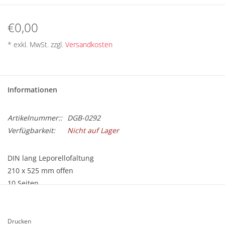
BETRIEBSRATSWAHL 2026
€0,00
ARBEITSZEIT
* exkl. MwSt. zzgl.
Versandkosten
Informationen
Artikelnummer::
DGB-0292
Verfügbarkeit:
Nicht auf Lager
DIN lang Leporellofaltung
210 x 525 mm offen
10 Seiten
4/4-fbg. Skala
140 g/m², Maxioffset
Zickzackfalz
Drucken