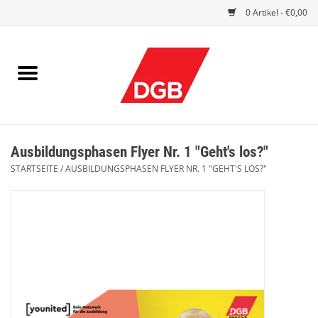
0 Artikel - €0,00
STARTSEITE
DRUCKSACHEN
INDEX GUTE ARBEIT
Ausbildungsphasen Flyer Nr. 1 "Geht's los?"
EINBLICK
STARTSEITE
/
AUSBILDUNGSPHASEN FLYER NR. 1 "GEHT'S LOS?"
DGB FRAUEN
DGB JUGEND
WERBEMITTEL / GIVE AWAYS