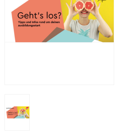
HANDWERK
1. MAI
TARIFWENDE
INITIATIVE „MENSCH“
GEWERKSCHAFTEN FÜR DEN
FRIEDEN
VEREINBARKEIT GESTALTEN
MIETENSTOPP