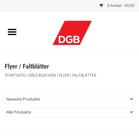
0 Artikel - €0,00
STARTSEITE
DRUCKSACHEN
INDEX GUTE ARBEIT
Flyer / Faltblätter
EINBLICK
STARTSEITE
/
DRUCKSACHEN
/
FLYER / FALTBLÄTTER
DGB FRAUEN
DGB JUGEND
WERBEMITTEL / GIVE AWAYS