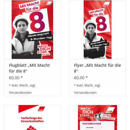
HANDWERK
1. MAI
TARIFWENDE
INITIATIVE „MENSCH“
Flugblatt „Mit Macht
Flyer „Mit Macht für die
für die 8“
8“
GEWERKSCHAFTEN FÜR DEN
€0,00 *
€0,00 *
FRIEDEN
* exkl. MwSt. zzgl.
* exkl. MwSt. zzgl.
Versandkosten
Versandkosten
VEREINBARKEIT GESTALTEN
MIETENSTOPP