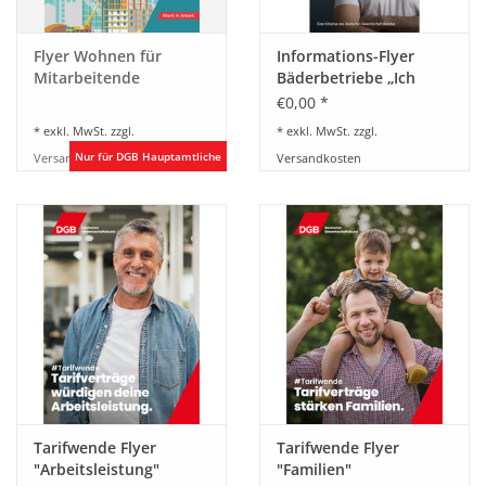
Flyer Wohnen für
Informations-Flyer
Mitarbeitende
Bäderbetriebe „Ich
sorge für deinen
€0,00 *
Badespaß. Und du
* exkl. MwSt. zzgl.
* exkl. MwSt. zzgl.
schreist mich an ?“
Versandkosten
Versandkosten
Tarifwende Flyer
Tarifwende Flyer
"Arbeitsleistung"
"Familien"