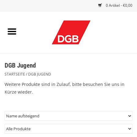
0 Artikel - €0,00
STARTSEITE
DRUCKSACHEN
INDEX GUTE ARBEIT
DGB Jugend
EINBLICK
STARTSEITE
/
DGB JUGEND
DGB FRAUEN
Weitere Produkte sind in Zulauf, bitte besuchen Sie uns in
Kürze wieder.
DGB JUGEND
WERBEMITTEL / GIVE AWAYS