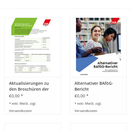
HANDWERK
1. MAI
TARIFWENDE
INITIATIVE „MENSCH“
GEWERKSCHAFTEN FÜR DEN
FRIEDEN
Aktualisierungen zu
Alternativer BAföG-
den Broschüren der
Bericht
DGB Jugend für
€0,00 *
€0,00 *
VEREINBARKEIT GESTALTEN
Studierende
* exkl. MwSt. zzgl.
* exkl. MwSt. zzgl.
Versandkosten
Versandkosten
MIETENSTOPP