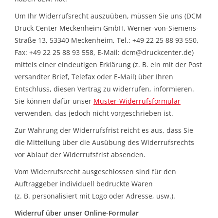
HANDWERK
Um Ihr Widerrufsrecht auszuüben, müssen Sie uns (DCM
Druck Center Meckenheim GmbH, Werner-von-Siemens-
1. MAI
Straße 13, 53340 Meckenheim, Tel.: +49 22 25 88 93 550,
Fax: +49 22 25 88 93 558, E-Mail:
dcm@druckcenter.de
)
TARIFWENDE
mittels einer eindeutigen Erklärung (z. B. ein mit der Post
versandter Brief, Telefax oder E-Mail) über Ihren
Entschluss, diesen Vertrag zu widerrufen, informieren.
INITIATIVE „MENSCH“
Sie können dafür unser
Muster-Widerrufsformular
verwenden, das jedoch nicht vorgeschrieben ist.
GEWERKSCHAFTEN FÜR DEN
Zur Wahrung der Widerrufsfrist reicht es aus, dass Sie
FRIEDEN
die Mitteilung über die Ausübung des Widerrufsrechts
vor Ablauf der Widerrufsfrist absenden.
VEREINBARKEIT GESTALTEN
Vom Widerrufsrecht ausgeschlossen sind für den
Auftraggeber individuell bedruckte Waren
MIETENSTOPP
(z. B. personalisiert mit Logo oder Adresse, usw.).
Widerruf über unser Online-Formular