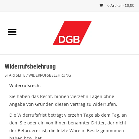
0 Artikel - €0,00
STARTSEITE
DRUCKSACHEN
INDEX GUTE ARBEIT
Widerrufsbelehrung
EINBLICK
STARTSEITE
/
WIDERRUFSBELEHRUNG
DGB FRAUEN
Widerrufsrecht
Sie haben das Recht, binnen vierzehn Tagen ohne
DGB JUGEND
Angabe von Gründen diesen Vertrag zu widerrufen.
Die Widerrufsfrist beträgt vierzehn Tage ab dem Tag, an
WERBEMITTEL / GIVE AWAYS
dem Sie oder ein von Ihnen benannter Dritter, der nicht
der Beförderer ist, die letzte Ware in Besitz genommen
haben bzw. hat.