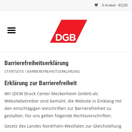
0 Artikel - €0,00
STARTSEITE
DRUCKSACHEN
INDEX GUTE ARBEIT
Barrierefreiheitserklärung
EINBLICK
STARTSEITE
/
BARRIEREFREIHEITSERKLÄRUNG
DGB FRAUEN
Erklärung zur Barrierefreiheit
Wir (DCM Druck Center Meckenheim GmbH) als
DGB JUGEND
Websitebetreiber sind bemüht, die Website in Einklang mit
den einschlägigen Vorschriften zur Barrierefreiheit zu
gestalten. Für uns gelten folgende Rechtsvorschriften:
WERBEMITTEL / GIVE AWAYS
Gesetz des Landes Nordrhein-Westfalen zur Gleichstellung