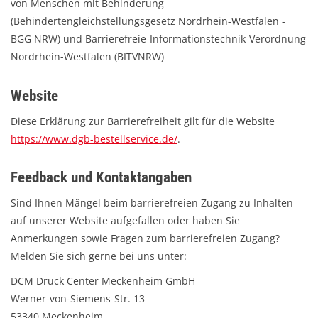
von Menschen mit Behinderung
HANDWERK
(Behindertengleichstellungsgesetz Nordrhein-Westfalen -
BGG NRW) und Barrierefreie-Informationstechnik-Verordnung
1. MAI
Nordrhein-Westfalen (BITVNRW)
TARIFWENDE
Website
Diese Erklärung zur Barrierefreiheit gilt für die Website
INITIATIVE „MENSCH“
https://www.dgb-bestellservice.de/
.
Feedback und Kontaktangaben
GEWERKSCHAFTEN FÜR DEN
FRIEDEN
Sind Ihnen Mängel beim barrierefreien Zugang zu Inhalten
auf unserer Website aufgefallen oder haben Sie
Anmerkungen sowie Fragen zum barrierefreien Zugang?
VEREINBARKEIT GESTALTEN
Melden Sie sich gerne bei uns unter:
DCM Druck Center Meckenheim GmbH
MIETENSTOPP
Werner-von-Siemens-Str. 13
53340 Meckenheim