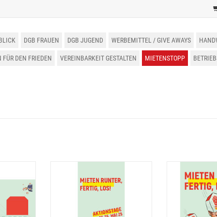
BLICK
DGB FRAUEN
DGB JUGEND
WERBEMITTEL / GIVE AWAYS
HAND
FÜR DEN FRIEDEN
VEREINBARKEIT GESTALTEN
MIETENSTOPP
BETRIE
elbogen
Mietenstopp Falter
Mietenst
NZUFÜGEN
ZUM WARENKORB HINZUFÜGEN
ZUM WARENKO