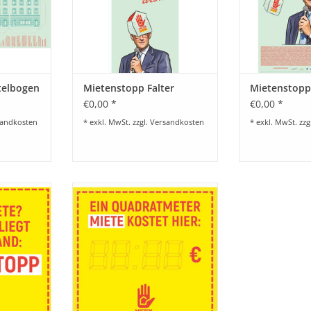
telbogen
Mietenstopp Falter
Mietenstopp
€0,00 *
€0,00 *
andkosten
* exkl. MwSt. zzgl.
Versandkosten
* exkl. MwSt. zzg
topp
Aufkleber Mietpreis
er“
NZUFÜGEN