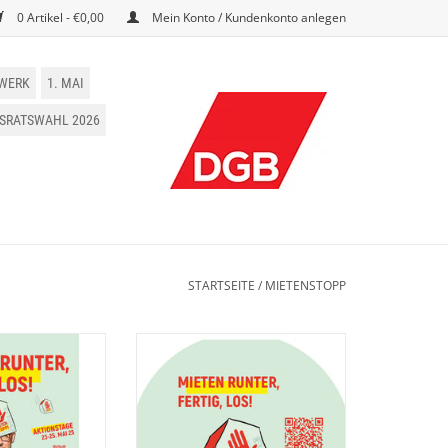
0 Artikel - €0,00
Mein Konto / Kundenkonto anlegen
WERK
1. MAI
BSRATSWAHL 2026
STARTSEITE
/
MIETENSTOPP
opp Plakat
Mietenstopp Sticker
RB HINZUFÜGEN