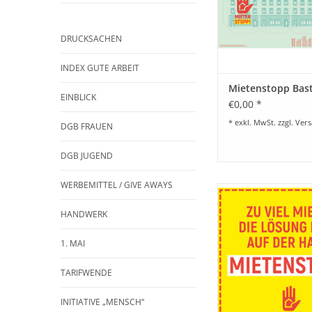
DRUCKSACHEN
INDEX GUTE ARBEIT
Mietenstopp Bas
EINBLICK
€0,00 *
* exkl. MwSt. zzgl.
Vers
DGB FRAUEN
DGB JUGEND
WERBEMITTEL / GIVE AWAYS
Poster Mietens
„Quadratmet
HANDWERK
ZUM WARENKORB HI
1. MAI
TARIFWENDE
INITIATIVE „MENSCH“