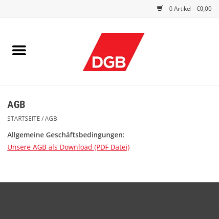
0 Artikel - €0,00
STARTSEITE
DRUCKSACHEN
INDEX GUTE ARBEIT
AGB
EINBLICK
STARTSEITE
/
AGB
DGB FRAUEN
Allgemeine Geschäftsbedingungen:
Unsere AGB als Download (PDF Datei)
DGB JUGEND
WERBEMITTEL / GIVE AWAYS