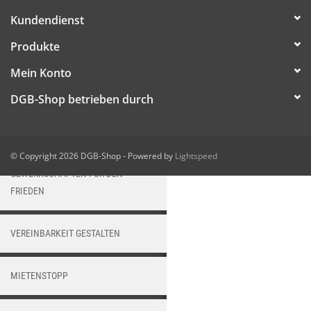
HANDWERK
Kundendienst
Produkte
1. MAI
Mein Konto
TARIFWENDE
DGB-Shop betrieben durch
INITIATIVE „MENSCH“
© Copyright 2026 DGB-Shop - Powered by
Lightspeed
GEWERKSCHAFTEN FÜR DEN
FRIEDEN
VEREINBARKEIT GESTALTEN
MIETENSTOPP