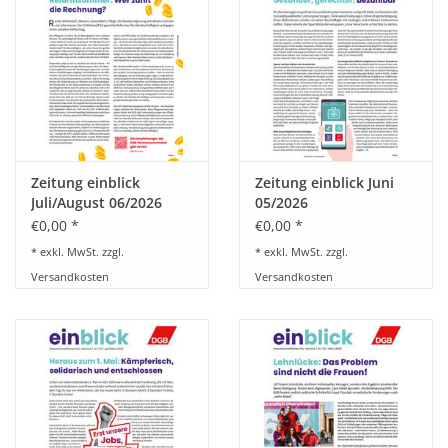
HANDWERK
1. MAI
TARIFWENDE
Zeitung einblick
Zeitung einblick Juni
INITIATIVE „MENSCH“
Juli/August 06/2026
05/2026
€0,00 *
€0,00 *
GEWERKSCHAFTEN FÜR DEN
* exkl. MwSt. zzgl.
* exkl. MwSt. zzgl.
FRIEDEN
Versandkosten
Versandkosten
VEREINBARKEIT GESTALTEN
MIETENSTOPP