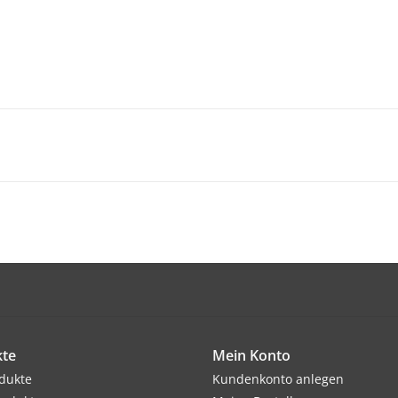
te
Mein Konto
odukte
Kundenkonto anlegen