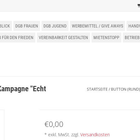
BLICK
DGB FRAUEN
DGB JUGEND
WERBEMITTEL / GIVE AWAYS
HAND
FÜR DEN FRIEDEN
VEREINBARKEIT GESTALTEN
MIETENSTOPP
BETRIE
-Kampagne "Echt
STARTSEITE
/
BUTTON (RUND
€0,00
* exkl. MwSt. zzgl.
Versandkosten