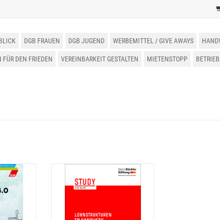
BLICK
DGB FRAUEN
DGB JUGEND
WERBEMITTEL / GIVE AWAYS
HAND
FÜR DEN FRIEDEN
VEREINBARKEIT GESTALTEN
MIETENSTOPP
BETRIE
iten 4.0
DGB Broschüre Lohnstrukturen
im Handwerk