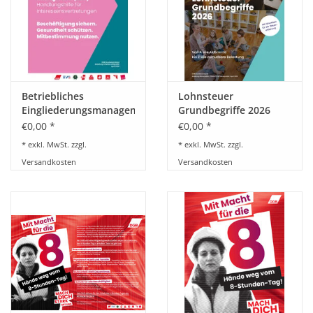
BETRIEBSRATSWAHL 2026
ARBEITSZEIT
Betriebliches
Lohnsteuer
Eingliederungsmanagement
Grundbegriffe 2026
– Handlungshilfe für
€0,00 *
€0,00 *
Interessenvertretungen
* exkl. MwSt. zzgl.
* exkl. MwSt. zzgl.
Versandkosten
Versandkosten