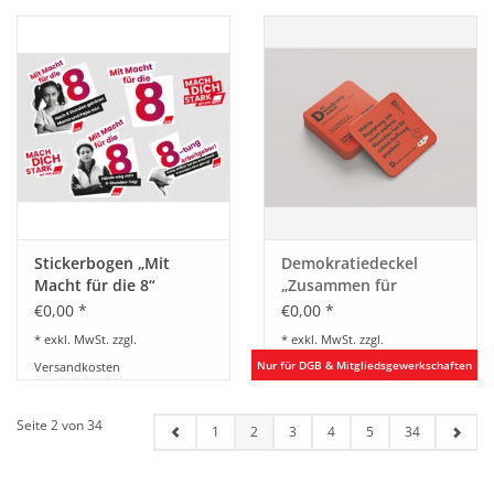
Stickerbogen „Mit
Demokratiedeckel
Macht für die 8“
„Zusammen für
Demokratie“-Edition
€0,00 *
€0,00 *
* exkl. MwSt. zzgl.
* exkl. MwSt. zzgl.
Versandkosten
Versandkosten
Seite 2 von 34
1
2
3
4
5
34