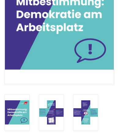
HANDWERK
1. MAI
TARIFWENDE
INITIATIVE „MENSCH“
GEWERKSCHAFTEN FÜR DEN
FRIEDEN
VEREINBARKEIT GESTALTEN
MIETENSTOPP