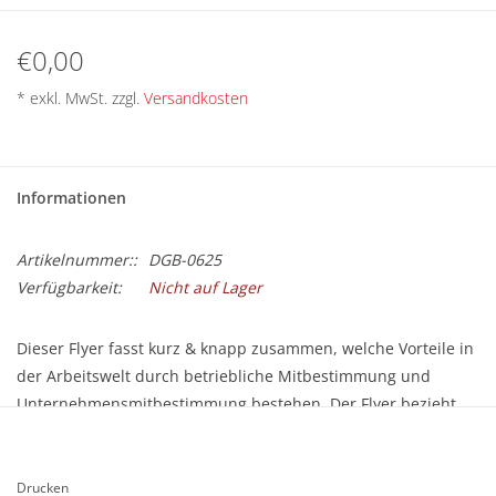
BETRIEBSRATSWAHL 2026
€0,00
ARBEITSZEIT
* exkl. MwSt. zzgl.
Versandkosten
Informationen
Artikelnummer::
DGB-0625
Verfügbarkeit:
Nicht auf Lager
Dieser Flyer fasst kurz & knapp zusammen, welche Vorteile in
der Arbeitswelt durch betriebliche Mitbestimmung und
Unternehmensmitbestimmung bestehen. Der Flyer bezieht
sich nicht explizit auf eine anstehende Betriebsrats- oder
Personalratswahl und ist eher zeitlos einsetzbar.
Drucken