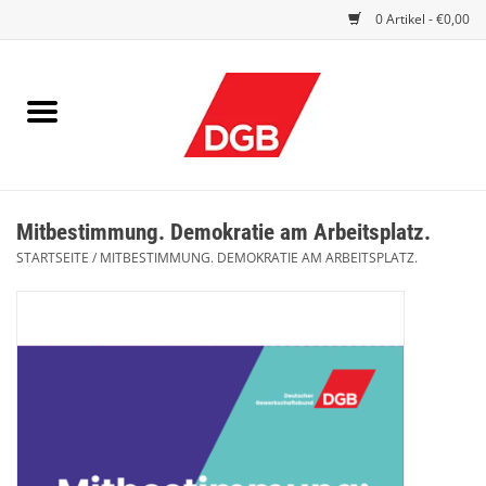
0 Artikel - €0,00
STARTSEITE
DRUCKSACHEN
INDEX GUTE ARBEIT
Mitbestimmung. Demokratie am Arbeitsplatz.
EINBLICK
STARTSEITE
/
MITBESTIMMUNG. DEMOKRATIE AM ARBEITSPLATZ.
DGB FRAUEN
DGB JUGEND
WERBEMITTEL / GIVE AWAYS