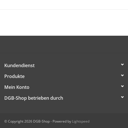
Format zusammengefaltet: 10x10 cm
Die Artikel ist kostenlos (dem/der Empfänger/in werden nur
Versandkosten in Rechnung gestellt) und kann ab sofort
bestellt werden.
DIESE DATEI HERUNTERLADEN
Kundendienst
Produkte
Mein Konto
DGB-Shop betrieben durch
© Copyright 2026 DGB-Shop - Powered by
Lightspeed