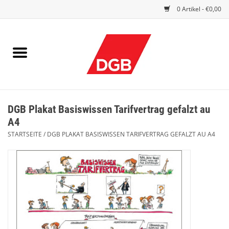
0 Artikel - €0,00
STARTSEITE
DRUCKSACHEN
INDEX GUTE ARBEIT
DGB Plakat Basiswissen Tarifvertrag gefalzt au
EINBLICK
A4
STARTSEITE
/
DGB PLAKAT BASISWISSEN TARIFVERTRAG GEFALZT AU A4
DGB FRAUEN
DGB JUGEND
WERBEMITTEL / GIVE AWAYS