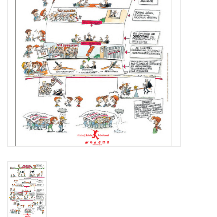
HANDWERK
1. MAI
TARIFWENDE
INITIATIVE „MENSCH“
GEWERKSCHAFTEN FÜR DEN
FRIEDEN
VEREINBARKEIT GESTALTEN
MIETENSTOPP