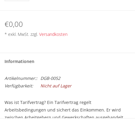
BETRIEBSRATSWAHL 2026
ARBEITSZEIT
€0,00
* exkl. MwSt. zzgl.
Versandkosten
Informationen
Artikelnummer::
DGB-0052
Verfügbarkeit:
Nicht auf Lager
Was ist Tarifvertrag? Ein Tarifvertrag regelt
Arbeitsbedingungen und sichert das Einkommen. Er wird
zwischen Arbeitgebern und Gewerkschaften ausgehandelt
und abgeschlossen. Wie das genau funktioniert und welche
Mittel den Vertragsparteien dabei zur Verfügung stehen, zeigt