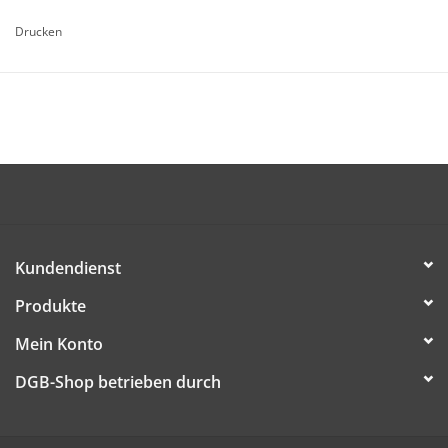
überreicht werden – um klar zu machen, DANKE allein kann
Drucken
nicht alles sein. Denn: Mehr Geld, mehr Freizeit und mehr
Sicherheit gibt es mit Tarifvertrag. Und den gibt es mit
Gewerkschaften, deshalb lohnt es sich, Mitglied zu werden.
Kärtchen in Visitenkarten-Format, so dass man sie jederzeit
dabei haben kann.
Die Artikel ist kostenlos (dem/der Empfänger/in werden nur
Versandkosten in Rechnung gestellt) und kann ab sofort
bestellt werden.
Kundendienst
Produkte
DIESE DATEI HERUNTERLADEN
Mein Konto
DGB-Shop betrieben durch