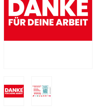
HANDWERK
1. MAI
TARIFWENDE
INITIATIVE „MENSCH“
GEWERKSCHAFTEN FÜR DEN
FRIEDEN
VEREINBARKEIT GESTALTEN
MIETENSTOPP