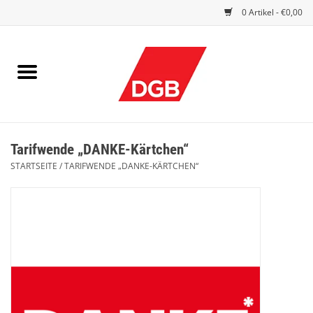
0 Artikel - €0,00
STARTSEITE
DRUCKSACHEN
INDEX GUTE ARBEIT
Tarifwende „DANKE-Kärtchen“
EINBLICK
STARTSEITE
/
TARIFWENDE „DANKE-KÄRTCHEN“
DGB FRAUEN
DGB JUGEND
WERBEMITTEL / GIVE AWAYS