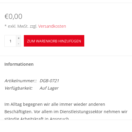
BETRIEBSRATSWAHL 2026
€0,00
ARBEITSZEIT
* exkl. MwSt. zzgl.
Versandkosten
+
ZUM WARENKORB HINZUFÜGEN
-
Informationen
Artikelnummer::
DGB-0721
Verfügbarkeit:
Auf Lager
Im Alltag begegnen wir alle immer wieder anderen
Beschäftigten. Vor allem im Dienstleistungssektor nehmen wir
ständig Arbeitskraft in Anspruch.
Neben einem Danke und Trinkgeld kann auch diese Karte