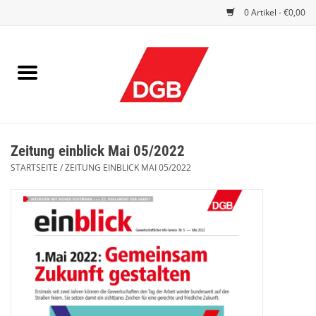
0 Artikel - €0,00
STARTSEITE
DRUCKSACHEN
INDEX GUTE ARBEIT
Zeitung einblick Mai 05/2022
EINBLICK
STARTSEITE
/
ZEITUNG EINBLICK MAI 05/2022
DGB FRAUEN
DGB JUGEND
WERBEMITTEL / GIVE AWAYS