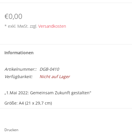
BETRIEBSRATSWAHL 2026
€0,00
ARBEITSZEIT
* exkl. MwSt. zzgl.
Versandkosten
Informationen
Artikelnummer::
DGB-0410
Verfügbarkeit:
Nicht auf Lager
„1.Mai 2022: Gemeinsam Zukunft gestalten"
Größe: A4 (21 x 29,7 cm)
8 Seiten
Die Zeitschrift ist kostenlos (dem/der Empfänger/in werden
nur Versandkosten in Rechnung gestellt) und kann ab sofort
Drucken