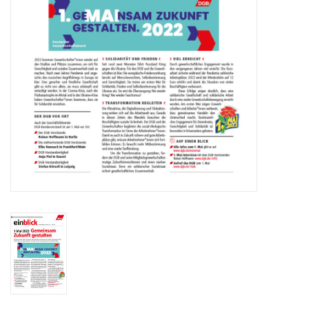
HANDWERK
1. MAI
TARIFWENDE
INITIATIVE „MENSCH“
GEWERKSCHAFTEN FÜR DEN
FRIEDEN
VEREINBARKEIT GESTALTEN
MIETENSTOPP