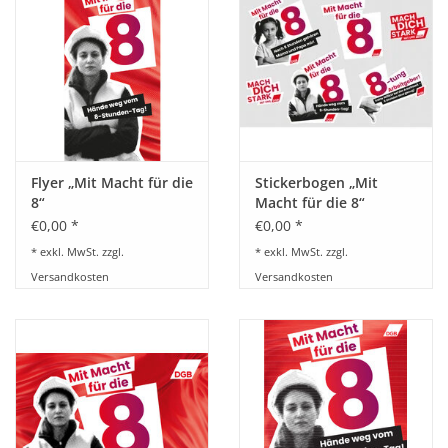
HANDWERK
1. MAI
TARIFWENDE
Flyer „Mit Macht für die
Stickerbogen „Mit
INITIATIVE „MENSCH“
8“
Macht für die 8“
€0,00 *
€0,00 *
GEWERKSCHAFTEN FÜR DEN
* exkl. MwSt. zzgl.
* exkl. MwSt. zzgl.
FRIEDEN
Versandkosten
Versandkosten
VEREINBARKEIT GESTALTEN
MIETENSTOPP