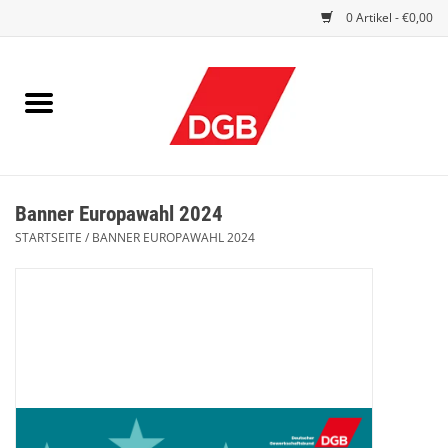
0 Artikel - €0,00
STARTSEITE
DRUCKSACHEN
INDEX GUTE ARBEIT
Banner Europawahl 2024
EINBLICK
STARTSEITE
/
BANNER EUROPAWAHL 2024
DGB FRAUEN
DGB JUGEND
WERBEMITTEL / GIVE AWAYS