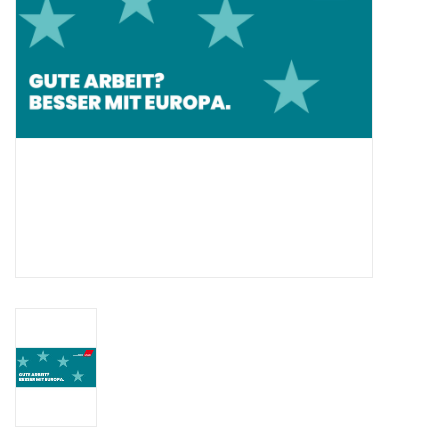
HANDWERK
1. MAI
TARIFWENDE
INITIATIVE „MENSCH“
GEWERKSCHAFTEN FÜR DEN
FRIEDEN
VEREINBARKEIT GESTALTEN
MIETENSTOPP