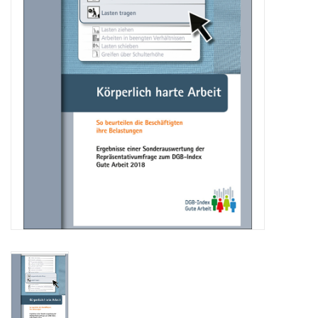
HANDWERK
1. MAI
TARIFWENDE
INITIATIVE „MENSCH“
GEWERKSCHAFTEN FÜR DEN
FRIEDEN
VEREINBARKEIT GESTALTEN
MIETENSTOPP