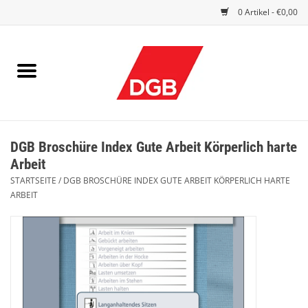
0 Artikel - €0,00
STARTSEITE
DRUCKSACHEN
INDEX GUTE ARBEIT
DGB Broschüre Index Gute Arbeit Körperlich harte
EINBLICK
Arbeit
STARTSEITE
/
DGB BROSCHÜRE INDEX GUTE ARBEIT KÖRPERLICH HARTE
DGB FRAUEN
ARBEIT
DGB JUGEND
WERBEMITTEL / GIVE AWAYS