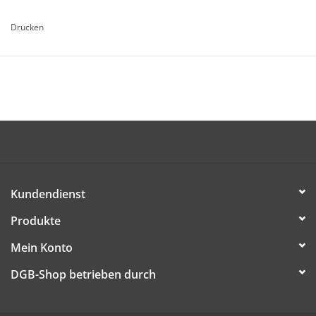
16 Seiten
Drucken
Mai 2019
Die Broschüre ist kostenlos (dem/der Empfänger/in werden
nur Versandkosten in Rechnung gestellt) und kann ab sofort
bestellt werden.
DIESE DATEI HERUNTERLADEN
Kundendienst
Produkte
Mein Konto
DGB-Shop betrieben durch