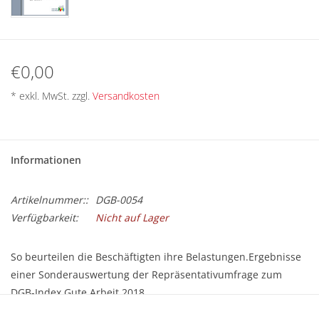
BETRIEBSRATSWAHL 2026
ARBEITSZEIT
€0,00
* exkl. MwSt. zzgl.
Versandkosten
Informationen
Artikelnummer::
DGB-0054
Verfügbarkeit:
Nicht auf Lager
So beurteilen die Beschäftigten ihre Belastungen.Ergebnisse
einer Sonderauswertung der Repräsentativumfrage zum
DGB-Index Gute Arbeit 2018.
Größe: DIN A4 (21 x 29,7 cm)