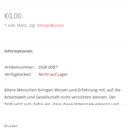
BETRIEBSRATSWAHL 2026
€0,00
ARBEITSZEIT
* exkl. MwSt. zzgl.
Versandkosten
Informationen
Artikelnummer::
DGB-0087
Verfügbarkeit:
Nicht auf Lager
Ältere Menschen bringen Wissen und Erfahrung mit, auf die
Arbeitswelt und Gesellschaft nicht verzichten können. Der
DGB setzt sich dafür ein, dass diese Potenziale erkannt und
genutzt werden - auf allen Ebenen.
Größe: DIN A4 (21 x 29,7 cm)
Drucken