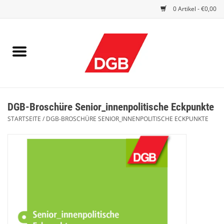
0 Artikel - €0,00
STARTSEITE
DRUCKSACHEN
INDEX GUTE ARBEIT
DGB-Broschüre Senior_innenpolitische Eckpunkte
EINBLICK
STARTSEITE
/
DGB-BROSCHÜRE SENIOR_INNENPOLITISCHE ECKPUNKTE
DGB FRAUEN
DGB JUGEND
WERBEMITTEL / GIVE AWAYS