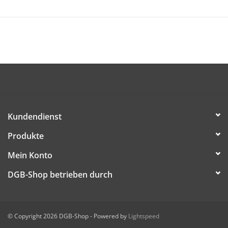
20 Seiten
Juli 2019
Die Broschüre ist kostenlos (dem/der Empfänger/in werden
nur Versandkosten in Rechnung gestellt) und kann ab sofort
bestellt werden.
DIESE DATEI HERUNTERLADEN
Kundendienst
Produkte
Mein Konto
DGB-Shop betrieben durch
© Copyright 2026 DGB-Shop - Powered by
Lightspeed