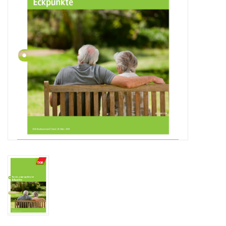
HANDWERK
1. MAI
TARIFWENDE
INITIATIVE „MENSCH“
GEWERKSCHAFTEN FÜR DEN
FRIEDEN
VEREINBARKEIT GESTALTEN
MIETENSTOPP