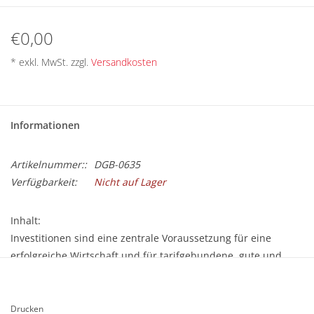
BETRIEBSRATSWAHL 2026
€0,00
ARBEITSZEIT
* exkl. MwSt. zzgl.
Versandkosten
Informationen
Artikelnummer::
DGB-0635
Verfügbarkeit:
Nicht auf Lager
Inhalt:
Investitionen sind eine zentrale Voraussetzung für eine
erfolgreiche Wirtschaft und für tarifgebundene, gute und
mitbestimmte Arbeitsplätze. In seinem Impulspapier fordert
der DGB Hessen-Thüringen deshalb eine breit angelegte
Investitionsoffensive. Das Papier zeigt zudem Wege zu einer
Drucken