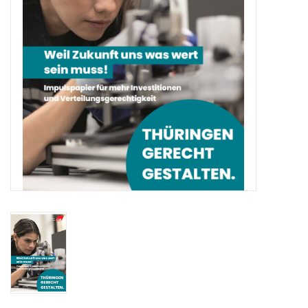
HANDWERK
1. MAI
TARIFWENDE
INITIATIVE „MENSCH“
GEWERKSCHAFTEN FÜR DEN
FRIEDEN
VEREINBARKEIT GESTALTEN
MIETENSTOPP