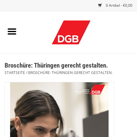
0 Artikel - €0,00
STARTSEITE
DRUCKSACHEN
INDEX GUTE ARBEIT
Broschüre: Thüringen gerecht gestalten.
EINBLICK
STARTSEITE
/
BROSCHÜRE: THÜRINGEN GERECHT GESTALTEN.
DGB FRAUEN
DGB JUGEND
WERBEMITTEL / GIVE AWAYS