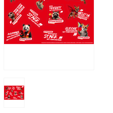
HANDWERK
1. MAI
TARIFWENDE
INITIATIVE „MENSCH“
GEWERKSCHAFTEN FÜR DEN
FRIEDEN
VEREINBARKEIT GESTALTEN
MIETENSTOPP