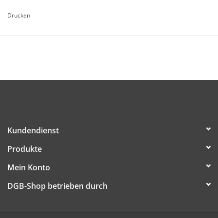
Format: DIN A5-Bogen
Drucken
Die Artikel ist kostenlos (dem/der Empfänger/in werden nur
Versandkosten in Rechnung gestellt) und kann ab sofort
bestellt werden.
DIESE DATEI HERUNTERLADEN
Kundendienst
Produkte
Mein Konto
DGB-Shop betrieben durch