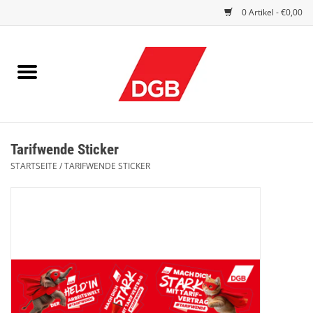
0 Artikel - €0,00
STARTSEITE
DRUCKSACHEN
INDEX GUTE ARBEIT
Tarifwende Sticker
EINBLICK
STARTSEITE
/
TARIFWENDE STICKER
DGB FRAUEN
DGB JUGEND
WERBEMITTEL / GIVE AWAYS