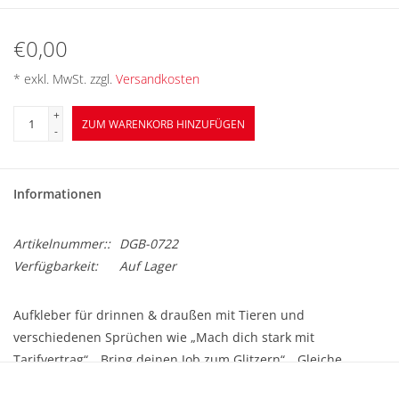
BETRIEBSRATSWAHL 2026
€0,00
ARBEITSZEIT
* exkl. MwSt. zzgl.
Versandkosten
+
ZUM WARENKORB HINZUFÜGEN
-
Informationen
Artikelnummer::
DGB-0722
Verfügbarkeit:
Auf Lager
Aufkleber für drinnen & draußen mit Tieren und
verschiedenen Sprüchen wie „Mach dich stark mit
Tarifvertrag“, „Bring deinen Job zum Glitzern“, „Gleiche
Rechte im Job mit Tarifvertrag“ u.a.