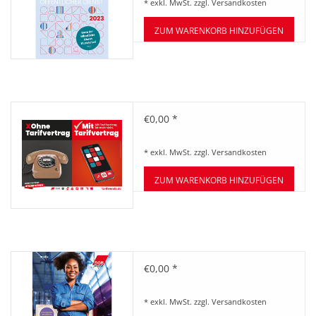
* exkl. MwSt. zzgl.
Versandkosten
ZUM WARENKORB HINZUFÜGEN
Tarifwende Plakat: Motiv
€0,00 *
Telefon
* exkl. MwSt. zzgl.
Versandkosten
ZUM WARENKORB HINZUFÜGEN
Qualitätsreport
€0,00 *
* exkl. MwSt. zzgl.
Versandkosten