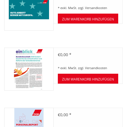
* exkl. MwSt. zzgl.
Versandkosten
ZUM WARENKORB HINZUFÜGEN
Zeitung einblick
€0,00 *
Dezember/Januar 12-01/2023-
24
* exkl. MwSt. zzgl.
Versandkosten
ZUM WARENKORB HINZUFÜGEN
DGB Personalreport
€0,00 *
Öffentlicher Dienst 2023