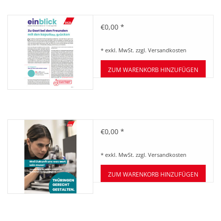
HANDWERK
Zeitung einblick Juli/August
€0,00 *
1. MAI
07+08/2024
* exkl. MwSt. zzgl.
Versandkosten
TARIFWENDE
ZUM WARENKORB HINZUFÜGEN
INITIATIVE „MENSCH“
GEWERKSCHAFTEN FÜR DEN
Broschüre: Thüringen gerecht
€0,00 *
FRIEDEN
gestalten.
* exkl. MwSt. zzgl.
Versandkosten
VEREINBARKEIT GESTALTEN
ZUM WARENKORB HINZUFÜGEN
MIETENSTOPP