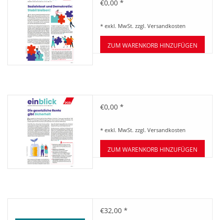
Zeitung einblick Mai 05/2024
€0,00 *
* exkl. MwSt. zzgl.
Versandkosten
ZUM WARENKORB HINZUFÜGEN
Zeitung einblick März 03/2024
€0,00 *
* exkl. MwSt. zzgl.
Versandkosten
ZUM WARENKORB HINZUFÜGEN
Banner Europawahl 2024
€32,00 *