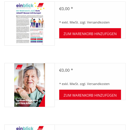
BETRIEBSRATSWAHL 2026
Zeitung einblick Juni 06/2024
€0,00 *
ARBEITSZEIT
* exkl. MwSt. zzgl.
Versandkosten
ZUM WARENKORB HINZUFÜGEN
Tarifwende Flyer "Alter"
€0,00 *
* exkl. MwSt. zzgl.
Versandkosten
ZUM WARENKORB HINZUFÜGEN