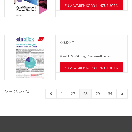
ZUM WARENKORB HINZUFÜGEN
Zeitung einblick Juli/August 07-
€0,00 *
08/2023
* exkl. MwSt. zzgl.
Versandkosten
ZUM WARENKORB HINZUFÜGEN
Seite 28 von 34
1
27
28
29
34