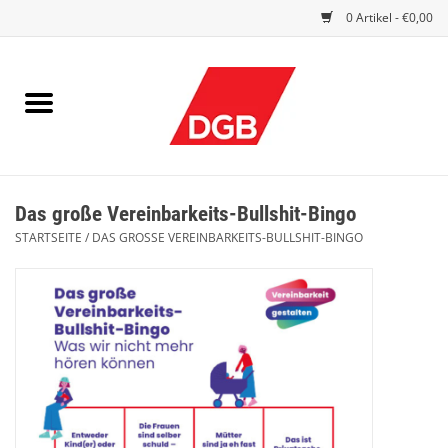
0 Artikel - €0,00
STARTSEITE
DRUCKSACHEN
INDEX GUTE ARBEIT
Das große Vereinbarkeits-Bullshit-Bingo
EINBLICK
STARTSEITE
/
DAS GROSSE VEREINBARKEITS-BULLSHIT-BINGO
DGB FRAUEN
DGB JUGEND
WERBEMITTEL / GIVE AWAYS