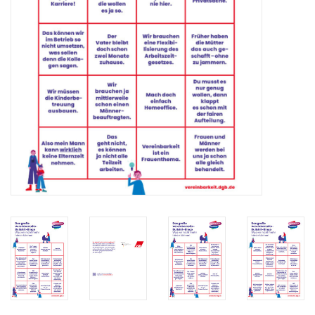
HANDWERK
1. MAI
TARIFWENDE
INITIATIVE „MENSCH“
GEWERKSCHAFTEN FÜR DEN
FRIEDEN
VEREINBARKEIT GESTALTEN
MIETENSTOPP