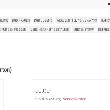
BLICK
DGB FRAUEN
DGB JUGEND
WERBEMITTEL / GIVE AWAYS
HAND
FÜR DEN FRIEDEN
VEREINBARKEIT GESTALTEN
MIETENSTOPP
BETRIE
rton)
€0,00
* exkl. MwSt. zzgl.
Versandkosten