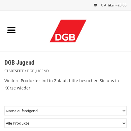
0 Artikel - €0,00
STARTSEITE
DRUCKSACHEN
INDEX GUTE ARBEIT
DGB Jugend
EINBLICK
STARTSEITE
/
DGB JUGEND
DGB FRAUEN
Weitere Produkte sind in Zulauf, bitte besuchen Sie uns in
Kürze wieder.
DGB JUGEND
WERBEMITTEL / GIVE AWAYS