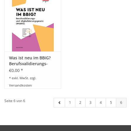
BETRIEBSRATSWAHL 2026
ARBEITSZEIT
Was ist neu im BBiG?
Berufsvalidierungs-
und -
€0,00 *
digitalisierungsgesetz
* exkl. MwSt. zzgl.
(BVaDiG)
Versandkosten
Seite 6 von 6
1
2
3
4
5
6