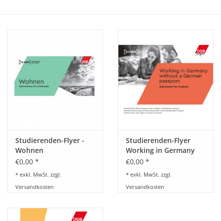
HANDWERK
1. MAI
TARIFWENDE
INITIATIVE „MENSCH“
GEWERKSCHAFTEN FÜR DEN
FRIEDEN
Studierenden-Flyer -
Studierenden-Flyer
Wohnen
Working in Germany
without a German
€0,00 *
€0,00 *
VEREINBARKEIT GESTALTEN
passport
* exkl. MwSt. zzgl.
* exkl. MwSt. zzgl.
Versandkosten
Versandkosten
MIETENSTOPP