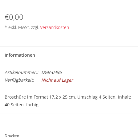
BETRIEBSRATSWAHL 2026
€0,00
ARBEITSZEIT
* exkl. MwSt. zzgl.
Versandkosten
Informationen
Artikelnummer::
DGB-0495
Verfügbarkeit:
Nicht auf Lager
Broschüre im Format 17,2 x 25 cm, Umschlag 4 Seiten, Inhalt:
40 Seiten, farbig
Der Artikel ist kostenlos (dem/der Empfänger/in werden nur
Versandkosten in Rechnung gestellt) und kann ab sofort
bestellt werden.
Drucken