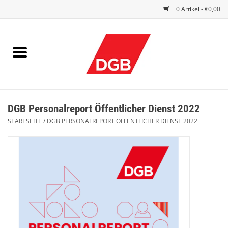
0 Artikel - €0,00
STARTSEITE
DRUCKSACHEN
INDEX GUTE ARBEIT
DGB Personalreport Öffentlicher Dienst 2022
EINBLICK
STARTSEITE
/
DGB PERSONALREPORT ÖFFENTLICHER DIENST 2022
DGB FRAUEN
DGB JUGEND
WERBEMITTEL / GIVE AWAYS