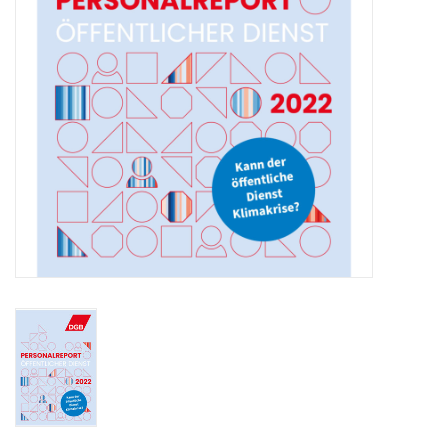
HANDWERK
1. MAI
TARIFWENDE
INITIATIVE „MENSCH“
GEWERKSCHAFTEN FÜR DEN
FRIEDEN
VEREINBARKEIT GESTALTEN
MIETENSTOPP