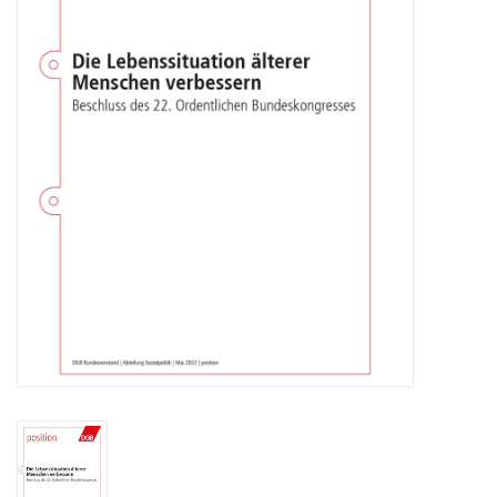
HANDWERK
1. MAI
TARIFWENDE
INITIATIVE „MENSCH“
GEWERKSCHAFTEN FÜR DEN
FRIEDEN
VEREINBARKEIT GESTALTEN
MIETENSTOPP