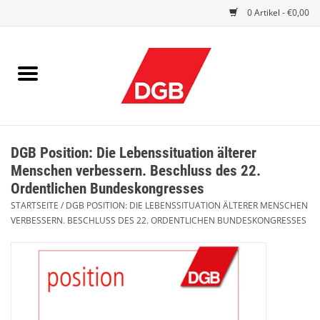
0 Artikel - €0,00
STARTSEITE
DRUCKSACHEN
INDEX GUTE ARBEIT
DGB Position: Die Lebenssituation älterer
EINBLICK
Menschen verbessern. Beschluss des 22.
Ordentlichen Bundeskongresses
DGB FRAUEN
STARTSEITE
/
DGB POSITION: DIE LEBENSSITUATION ÄLTERER MENSCHEN
VERBESSERN. BESCHLUSS DES 22. ORDENTLICHEN BUNDESKONGRESSES
DGB JUGEND
WERBEMITTEL / GIVE AWAYS