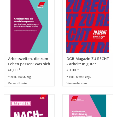
HANDWERK
1. MAI
TARIFWENDE
INITIATIVE „MENSCH“
Arbeitszeiten, die zum
DGB-Magazin ZU RECHT
Leben passen: Was sich
- Arbeit: In guter
GEWERKSCHAFTEN FÜR DEN
Frauen und Männer mit
Verfassung?
€0,00 *
€0,00 *
FRIEDEN
Sorgeverantwortung
* exkl. MwSt. zzgl.
* exkl. MwSt. zzgl.
wünschen
Versandkosten
Versandkosten
VEREINBARKEIT GESTALTEN
MIETENSTOPP