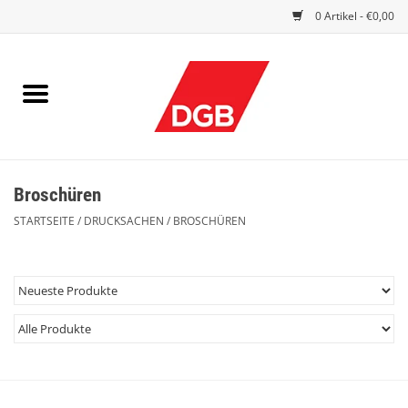
0 Artikel - €0,00
STARTSEITE
DRUCKSACHEN
INDEX GUTE ARBEIT
Broschüren
EINBLICK
STARTSEITE
/
DRUCKSACHEN
/
BROSCHÜREN
DGB FRAUEN
DGB JUGEND
WERBEMITTEL / GIVE AWAYS