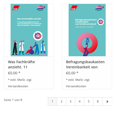
Was Fachkräfte
Befragungsbaukasten
anzieht. 11
Vereinbarkeit von
Gestaltungsmöglichkeiten
Familie und Beruf.
€0,00 *
€0,00 *
für mehr Vereinbarkeit
Leitfaden für Betriebs-
* exkl. MwSt. zzgl.
* exkl. MwSt. zzgl.
von Familie und Beruf
und Personalräte
Versandkosten
Versandkosten
für Betriebs- und
Personalräte
Seite 1 von 8
1
2
3
4
5
8