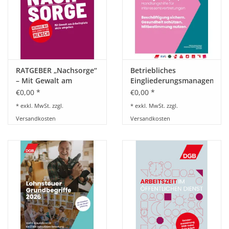
BETRIEBSRATSWAHL 2026
ARBEITSZEIT
RATGEBER „Nachsorge“
Betriebliches
– Mit Gewalt am
Eingliederungsmanagement
Arbeitsplatz aktiv
– Handlungshilfe für
€0,00 *
€0,00 *
umgehen
Interessenvertretungen
* exkl. MwSt. zzgl.
* exkl. MwSt. zzgl.
Versandkosten
Versandkosten