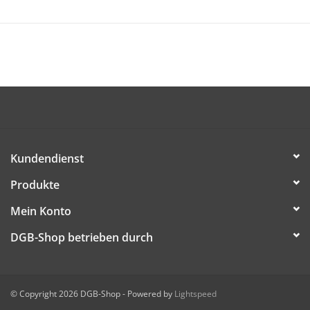
Hilfestellung beim Ausfüllen der eigenen Steuererklärung.
Die Broschüre wird jährlich aktualisiert.
DIESE DATEI HERUNTERLADEN
Kundendienst
Produkte
Mein Konto
DGB-Shop betrieben durch
© Copyright 2026 DGB-Shop - Powered by
Lightspeed