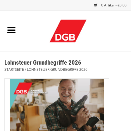
0 Artikel - €0,00
STARTSEITE
DRUCKSACHEN
INDEX GUTE ARBEIT
Lohnsteuer Grundbegriffe 2026
EINBLICK
STARTSEITE
/
LOHNSTEUER GRUNDBEGRIFFE 2026
DGB FRAUEN
DGB JUGEND
WERBEMITTEL / GIVE AWAYS