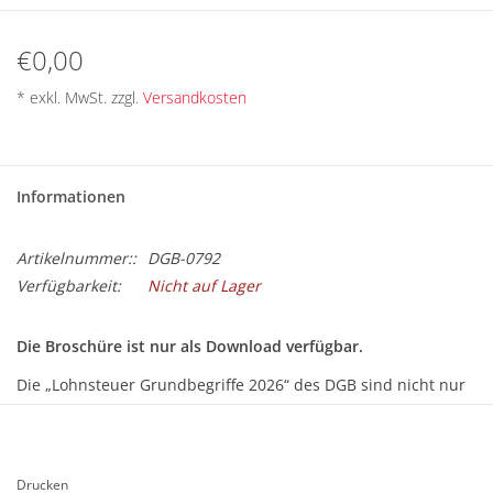
BETRIEBSRATSWAHL 2026
€0,00
ARBEITSZEIT
* exkl. MwSt. zzgl.
Versandkosten
Informationen
Artikelnummer::
DGB-0792
Verfügbarkeit:
Nicht auf Lager
Die Broschüre ist nur als Download verfügbar.
Die „Lohnsteuer Grundbegriffe 2026“ des DGB sind nicht nur
ein gut verständliches Nachschlagewerk, um sich über die
zahlreichen Begriffe des Lohnsteuerrechts kundig zu machen.
Dank anschaulicher Beispiele bieten sie auch praktische
Drucken