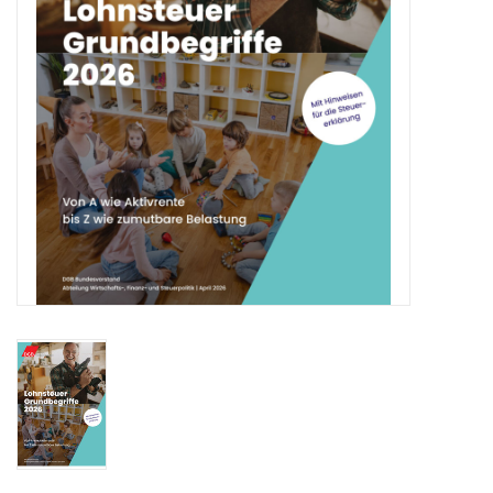
HANDWERK
1. MAI
TARIFWENDE
INITIATIVE „MENSCH“
GEWERKSCHAFTEN FÜR DEN
FRIEDEN
VEREINBARKEIT GESTALTEN
MIETENSTOPP