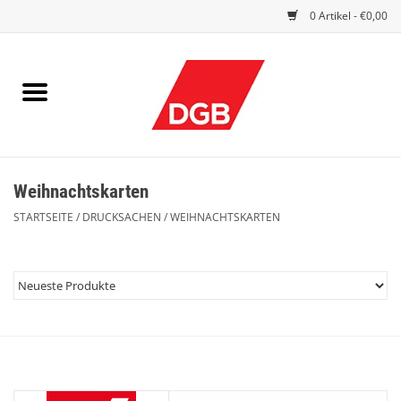
0 Artikel - €0,00
STARTSEITE
DRUCKSACHEN
INDEX GUTE ARBEIT
Weihnachtskarten
EINBLICK
STARTSEITE
/
DRUCKSACHEN
/
WEIHNACHTSKARTEN
DGB FRAUEN
DGB JUGEND
WERBEMITTEL / GIVE AWAYS