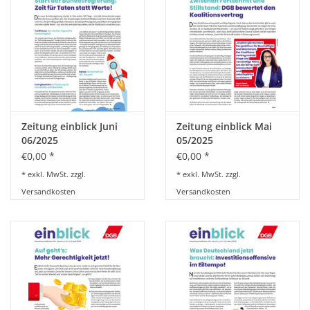
HANDWERK
1. MAI
TARIFWENDE
Zeitung einblick Juni
Zeitung einblick Mai
INITIATIVE „MENSCH“
06/2025
05/2025
€0,00 *
€0,00 *
GEWERKSCHAFTEN FÜR DEN
* exkl. MwSt. zzgl.
* exkl. MwSt. zzgl.
FRIEDEN
Versandkosten
Versandkosten
VEREINBARKEIT GESTALTEN
MIETENSTOPP