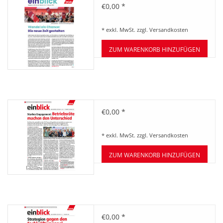
HANDWERK
Zeitung einblick Februar
€0,00 *
02/2023
* exkl. MwSt. zzgl.
Versandkosten
1. MAI
ZUM WARENKORB HINZUFÜGEN
TARIFWENDE
INITIATIVE „MENSCH“
Zeitung einblick
€0,00 *
Dezember/Januar 12-01/2022-
GEWERKSCHAFTEN FÜR DEN
23
* exkl. MwSt. zzgl.
Versandkosten
FRIEDEN
ZUM WARENKORB HINZUFÜGEN
VEREINBARKEIT GESTALTEN
MIETENSTOPP
Zeitung einblick November
€0,00 *