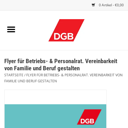
0 Artikel - €0,00
STARTSEITE
DRUCKSACHEN
INDEX GUTE ARBEIT
Flyer für Betriebs- & Personalrat. Vereinbarkeit
EINBLICK
von Familie und Beruf gestalten
STARTSEITE
/
FLYER FÜR BETRIEBS- & PERSONALRAT. VEREINBARKEIT VON
DGB FRAUEN
FAMILIE UND BERUF GESTALTEN
DGB JUGEND
WERBEMITTEL / GIVE AWAYS