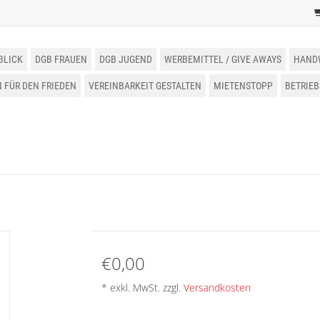
BLICK
DGB FRAUEN
DGB JUGEND
WERBEMITTEL / GIVE AWAYS
HAND
FÜR DEN FRIEDEN
VEREINBARKEIT GESTALTEN
MIETENSTOPP
BETRIE
€0,00
* exkl. MwSt. zzgl.
Versandkosten