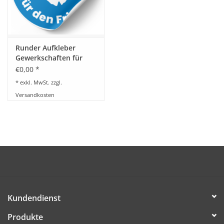
BETRIEBSRATSWAHL 2026
ARBEITSZEIT
Runder Aufkleber
Gewerkschaften für
den Frieden
€0,00 *
* exkl. MwSt. zzgl.
Versandkosten
Kundendienst
Produkte