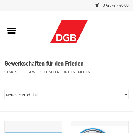
0 Artikel - €0,00
STARTSEITE
DRUCKSACHEN
INDEX GUTE ARBEIT
Gewerkschaften für den Frieden
EINBLICK
STARTSEITE
/
GEWERKSCHAFTEN FÜR DEN FRIEDEN
DGB FRAUEN
DGB JUGEND
WERBEMITTEL / GIVE AWAYS