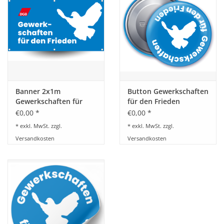
HANDWERK
1. MAI
TARIFWENDE
Banner 2x1m
Button Gewerkschaften
INITIATIVE „MENSCH“
Gewerkschaften für
für den Frieden
den Frieden
€0,00 *
€0,00 *
GEWERKSCHAFTEN FÜR DEN
* exkl. MwSt. zzgl.
* exkl. MwSt. zzgl.
FRIEDEN
Versandkosten
Versandkosten
VEREINBARKEIT GESTALTEN
MIETENSTOPP