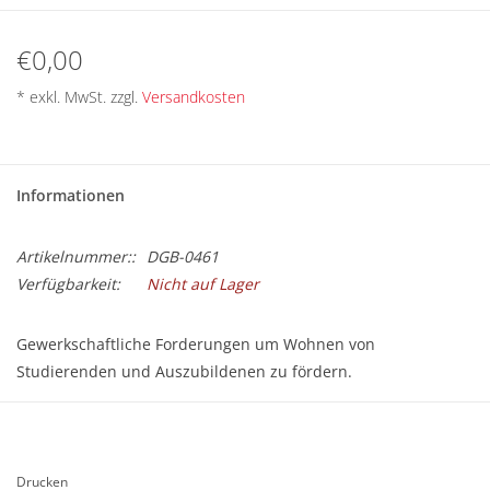
BETRIEBSRATSWAHL 2026
€0,00
ARBEITSZEIT
* exkl. MwSt. zzgl.
Versandkosten
Informationen
Artikelnummer::
DGB-0461
Verfügbarkeit:
Nicht auf Lager
Gewerkschaftliche Forderungen um Wohnen von
Studierenden und Auszubildenen zu fördern.
Der Artikel ist kostenlos (dem/der Empfänger/in werden nur
Versandkosten in Rechnung gestellt) und kann ab sofort
bestellt werden.
Drucken