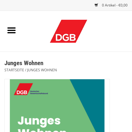
0 Artikel - €0,00
STARTSEITE
DRUCKSACHEN
INDEX GUTE ARBEIT
Junges Wohnen
EINBLICK
STARTSEITE
/
JUNGES WOHNEN
DGB FRAUEN
DGB JUGEND
WERBEMITTEL / GIVE AWAYS