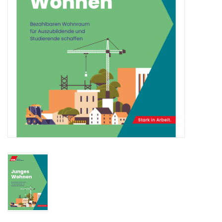
HANDWERK
1. MAI
TARIFWENDE
INITIATIVE „MENSCH“
GEWERKSCHAFTEN FÜR DEN
FRIEDEN
VEREINBARKEIT GESTALTEN
MIETENSTOPP