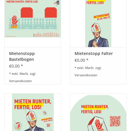
HANDWERK
1. MAI
TARIFWENDE
Mietenstopp
Mietenstopp Falter
INITIATIVE „MENSCH“
Bastelbogen
€0,00 *
€0,00 *
* exkl. MwSt. zzgl.
GEWERKSCHAFTEN FÜR DEN
* exkl. MwSt. zzgl.
Versandkosten
FRIEDEN
Versandkosten
VEREINBARKEIT GESTALTEN
MIETENSTOPP