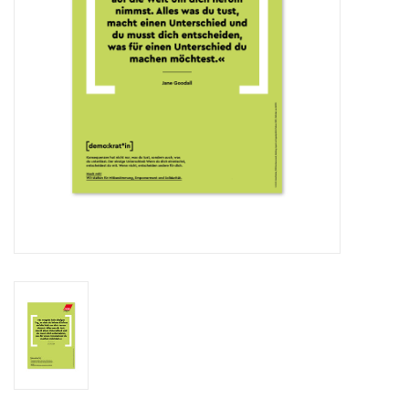
HANDWERK
1. MAI
TARIFWENDE
INITIATIVE „MENSCH“
GEWERKSCHAFTEN FÜR DEN
FRIEDEN
VEREINBARKEIT GESTALTEN
MIETENSTOPP