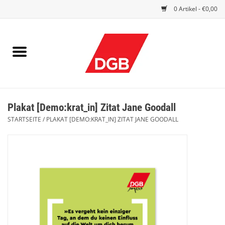
0 Artikel - €0,00
STARTSEITE
DRUCKSACHEN
INDEX GUTE ARBEIT
Plakat [Demo:krat_in] Zitat Jane Goodall
EINBLICK
STARTSEITE
/
PLAKAT [DEMO:KRAT_IN] ZITAT JANE GOODALL
DGB FRAUEN
DGB JUGEND
WERBEMITTEL / GIVE AWAYS