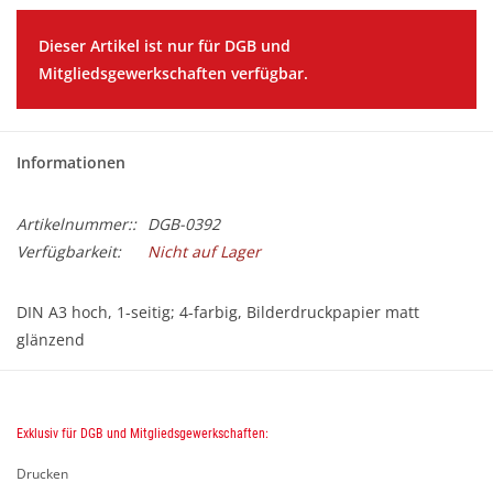
BETRIEBSRATSWAHL 2026
Dieser Artikel ist nur für DGB und
Mitgliedsgewerkschaften verfügbar.
ARBEITSZEIT
Informationen
Artikelnummer::
DGB-0392
Verfügbarkeit:
Nicht auf Lager
DIN A3 hoch, 1-seitig; 4-farbig, Bilderdruckpapier matt
glänzend
Der Artikel ist kostenlos (dem/der Empfänger/in werden nur
Versandkosten in Rechnung gestellt) und kann ab sofort
bestellt werden.
Exklusiv für DGB und Mitgliedsgewerkschaften:
Drucken