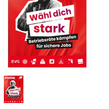
HANDWERK
1. MAI
TARIFWENDE
INITIATIVE „MENSCH“
GEWERKSCHAFTEN FÜR DEN
FRIEDEN
VEREINBARKEIT GESTALTEN
MIETENSTOPP