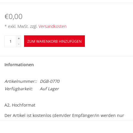
BETRIEBSRATSWAHL 2026
€0,00
ARBEITSZEIT
* exkl. MwSt. zzgl.
Versandkosten
+
ZUM WARENKORB HINZUFÜGEN
-
Informationen
Artikelnummer::
DGB-0770
Verfügbarkeit:
Auf Lager
A2, Hochformat
Der Artikel ist kostenlos (dem/der Empfänger/in werden nur
Versandkosten in Rechnung gestellt) und kann ab sofort
bestellt werden.