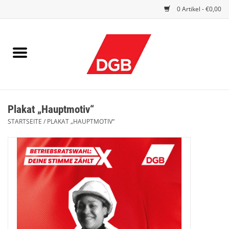
0 Artikel - €0,00
STARTSEITE
DRUCKSACHEN
INDEX GUTE ARBEIT
Plakat „Hauptmotiv“
EINBLICK
STARTSEITE
/
PLAKAT „HAUPTMOTIV“
DGB FRAUEN
DGB JUGEND
WERBEMITTEL / GIVE AWAYS