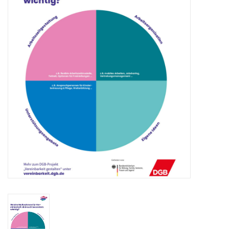
HANDWERK
1. MAI
TARIFWENDE
INITIATIVE „MENSCH“
GEWERKSCHAFTEN FÜR DEN
FRIEDEN
VEREINBARKEIT GESTALTEN
MIETENSTOPP