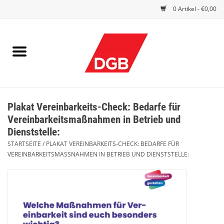
0 Artikel - €0,00
STARTSEITE
DRUCKSACHEN
INDEX GUTE ARBEIT
Plakat Vereinbarkeits-Check: Bedarfe für
EINBLICK
Vereinbarkeitsmaßnahmen in Betrieb und
Dienststelle:
DGB FRAUEN
STARTSEITE
/
PLAKAT VEREINBARKEITS-CHECK: BEDARFE FÜR
VEREINBARKEITSMASSNAHMEN IN BETRIEB UND DIENSTSTELLE:
DGB JUGEND
WERBEMITTEL / GIVE AWAYS