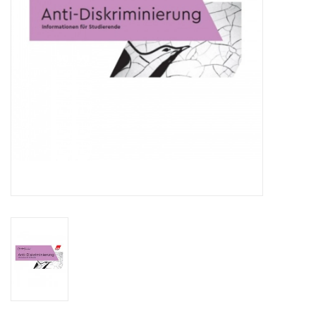
HANDWERK
1. MAI
TARIFWENDE
INITIATIVE „MENSCH“
GEWERKSCHAFTEN FÜR DEN
FRIEDEN
VEREINBARKEIT GESTALTEN
MIETENSTOPP