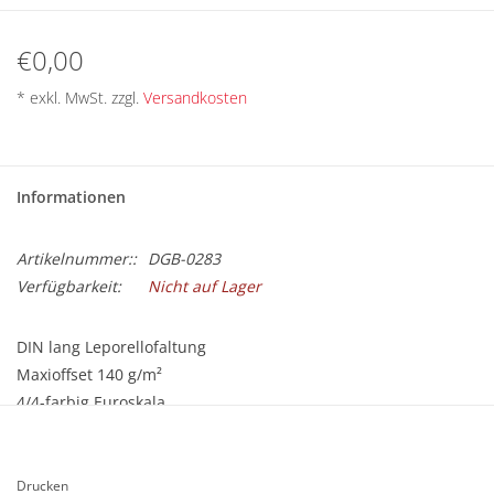
BETRIEBSRATSWAHL 2026
€0,00
ARBEITSZEIT
* exkl. MwSt. zzgl.
Versandkosten
Informationen
Artikelnummer::
DGB-0283
Verfügbarkeit:
Nicht auf Lager
DIN lang Leporellofaltung
Maxioffset 140 g/m²
4/4-farbig Euroskala
42 x 21 cm offen
genutet, 3-Bruch Leporello gefalzt auf 10,5 x 21 cm
glatt beschnitten
Drucken