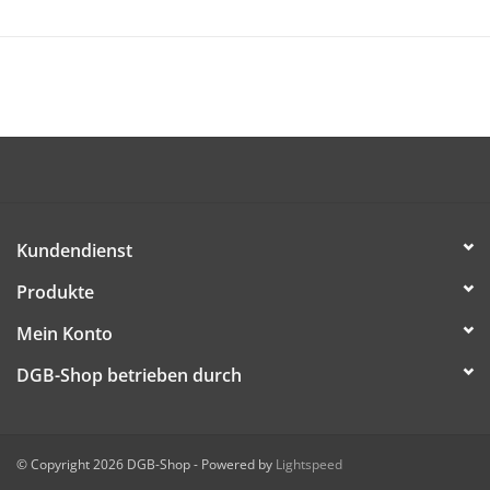
Der Artikel ist kostenlos (dem/der Empfänger/in werden nur
Versandkosten in Rechnung gestellt) und kann ab sofort
bestellt werden.
Kundendienst
Produkte
Mein Konto
DGB-Shop betrieben durch
© Copyright 2026 DGB-Shop - Powered by
Lightspeed