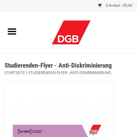
0 Artikel - €0,00
STARTSEITE
DRUCKSACHEN
INDEX GUTE ARBEIT
Studierenden-Flyer - Anti-Diskriminierung
EINBLICK
STARTSEITE
/
STUDIERENDEN-FLYER - ANTI-DISKRIMINIERUNG
DGB FRAUEN
DGB JUGEND
WERBEMITTEL / GIVE AWAYS