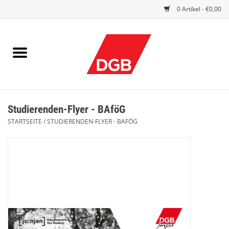
0 Artikel - €0,00
STARTSEITE
DRUCKSACHEN
INDEX GUTE ARBEIT
Studierenden-Flyer - BAföG
EINBLICK
STARTSEITE
/
STUDIERENDEN-FLYER - BAFÖG
DGB FRAUEN
DGB JUGEND
WERBEMITTEL / GIVE AWAYS