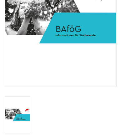
HANDWERK
1. MAI
TARIFWENDE
INITIATIVE „MENSCH“
GEWERKSCHAFTEN FÜR DEN
FRIEDEN
VEREINBARKEIT GESTALTEN
MIETENSTOPP