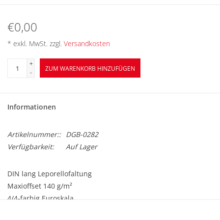
BETRIEBSRATSWAHL 2026
€0,00
ARBEITSZEIT
* exkl. MwSt. zzgl.
Versandkosten
+
ZUM WARENKORB HINZUFÜGEN
-
Informationen
Artikelnummer::
DGB-0282
Verfügbarkeit:
Auf Lager
DIN lang Leporellofaltung
Maxioffset 140 g/m²
4/4-farbig Euroskala
42 x 21 cm offen