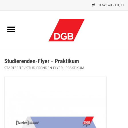
0 Artikel - €0,00
STARTSEITE
DRUCKSACHEN
INDEX GUTE ARBEIT
Studierenden-Flyer - Praktikum
EINBLICK
STARTSEITE
/
STUDIERENDEN-FLYER - PRAKTIKUM
DGB FRAUEN
DGB JUGEND
WERBEMITTEL / GIVE AWAYS