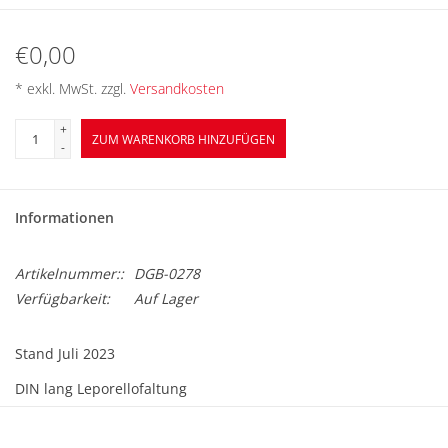
BETRIEBSRATSWAHL 2026
€0,00
ARBEITSZEIT
* exkl. MwSt. zzgl.
Versandkosten
+
ZUM WARENKORB HINZUFÜGEN
-
Informationen
Artikelnummer::
DGB-0278
Verfügbarkeit:
Auf Lager
Stand Juli 2023
DIN lang Leporellofaltung
Maxioffset 140 g/m²
4/4-farbig Euroskala