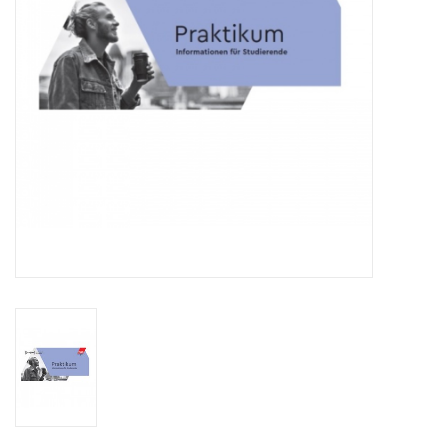
HANDWERK
1. MAI
TARIFWENDE
INITIATIVE „MENSCH“
GEWERKSCHAFTEN FÜR DEN
FRIEDEN
VEREINBARKEIT GESTALTEN
MIETENSTOPP