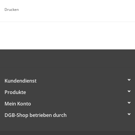
42 x 21 cm offen
Drucken
genutet, 3-Bruch Leporello gefalzt auf 10,5 x 21 cm
glatt beschnitten
Der Artikel ist kostenlos (dem/der Empfänger/in werden nur
Versandkosten in Rechnung gestellt) und kann ab sofort
bestellt werden.
DIESE DATEI HERUNTERLADEN
Kundendienst
Produkte
Mein Konto
DGB-Shop betrieben durch