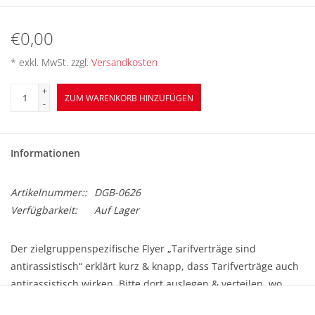
BETRIEBSRATSWAHL 2026
€0,00
ARBEITSZEIT
* exkl. MwSt. zzgl.
Versandkosten
+
ZUM WARENKORB HINZUFÜGEN
-
Informationen
Artikelnummer::
DGB-0626
Verfügbarkeit:
Auf Lager
Der zielgruppenspezifische Flyer „Tarifverträge sind
antirassistisch“ erklärt kurz & knapp, dass Tarifverträge auch
antirassistisch wirken. Bitte dort auslegen & verteilen, wo
Menschen für das Thema erreicht werden.