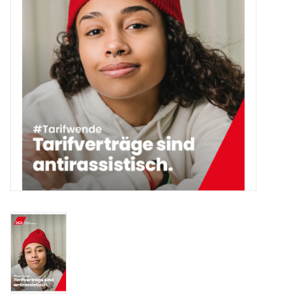
HANDWERK
1. MAI
TARIFWENDE
INITIATIVE „MENSCH“
GEWERKSCHAFTEN FÜR DEN
FRIEDEN
VEREINBARKEIT GESTALTEN
MIETENSTOPP