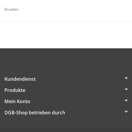
Format A6
Drucken
Die Artikel ist kostenlos (dem/der Empfänger/in werden nur
Versandkosten in Rechnung gestellt) und kann ab sofort
bestellt werden.
DIESE DATEI HERUNTERLADEN
Kundendienst
Produkte
Mein Konto
DGB-Shop betrieben durch