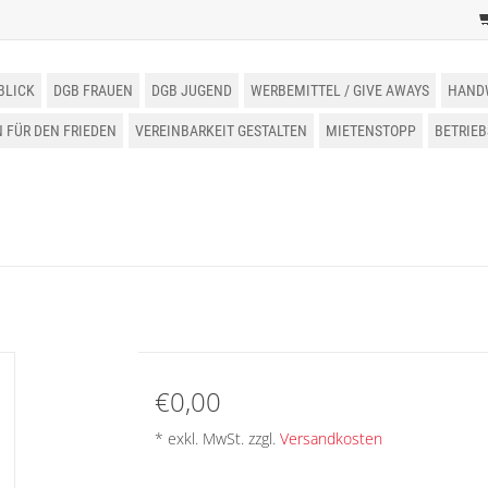
BLICK
DGB FRAUEN
DGB JUGEND
WERBEMITTEL / GIVE AWAYS
HAND
FÜR DEN FRIEDEN
VEREINBARKEIT GESTALTEN
MIETENSTOPP
BETRIE
€0,00
* exkl. MwSt. zzgl.
Versandkosten