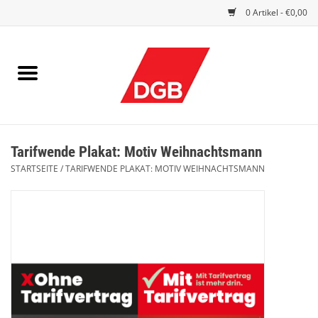
0 Artikel - €0,00
STARTSEITE
DRUCKSACHEN
INDEX GUTE ARBEIT
Tarifwende Plakat: Motiv Weihnachtsmann
EINBLICK
STARTSEITE
/
TARIFWENDE PLAKAT: MOTIV WEIHNACHTSMANN
DGB FRAUEN
DGB JUGEND
WERBEMITTEL / GIVE AWAYS