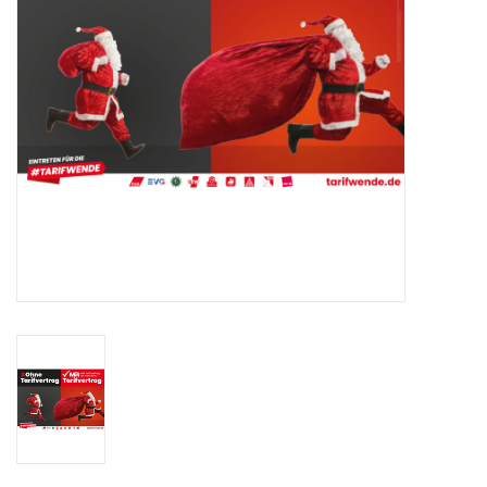
HANDWERK
1. MAI
TARIFWENDE
INITIATIVE „MENSCH“
GEWERKSCHAFTEN FÜR DEN
FRIEDEN
VEREINBARKEIT GESTALTEN
MIETENSTOPP