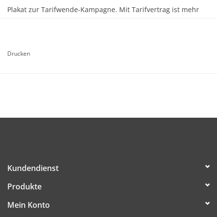
Plakat zur Tarifwende-Kampagne. Mit Tarifvertrag ist mehr
drin!
Motiv: Weihnachtsmann
Drucken
Formate: A1 und A3
Die Artikel ist kostenlos (dem/der Empfänger/in werden nur
Versandkosten in Rechnung gestellt) und kann ab sofort
bestellt werden.
DIESE DATEI HERUNTERLADEN
Kundendienst
Produkte
Mein Konto