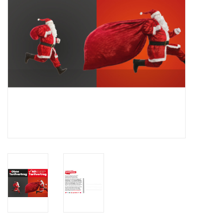
HANDWERK
1. MAI
TARIFWENDE
INITIATIVE „MENSCH“
GEWERKSCHAFTEN FÜR DEN
FRIEDEN
VEREINBARKEIT GESTALTEN
MIETENSTOPP