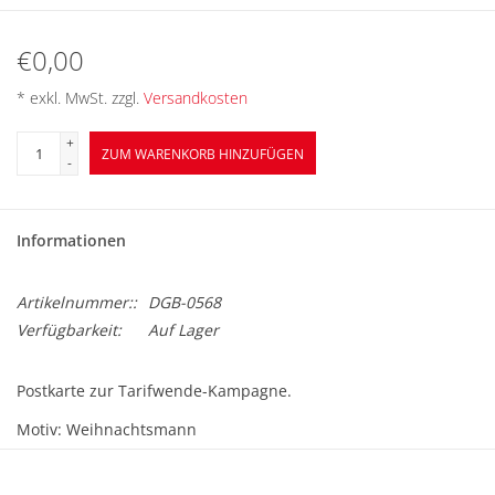
BETRIEBSRATSWAHL 2026
€0,00
ARBEITSZEIT
* exkl. MwSt. zzgl.
Versandkosten
+
ZUM WARENKORB HINZUFÜGEN
-
Informationen
Artikelnummer::
DGB-0568
Verfügbarkeit:
Auf Lager
Postkarte zur Tarifwende-Kampagne.
Motiv: Weihnachtsmann
Format: A6