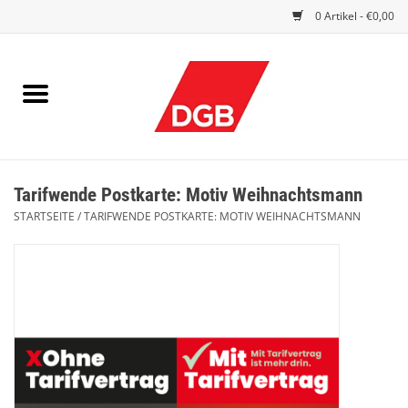
0 Artikel - €0,00
STARTSEITE
DRUCKSACHEN
INDEX GUTE ARBEIT
Tarifwende Postkarte: Motiv Weihnachtsmann
EINBLICK
STARTSEITE
/
TARIFWENDE POSTKARTE: MOTIV WEIHNACHTSMANN
DGB FRAUEN
DGB JUGEND
WERBEMITTEL / GIVE AWAYS