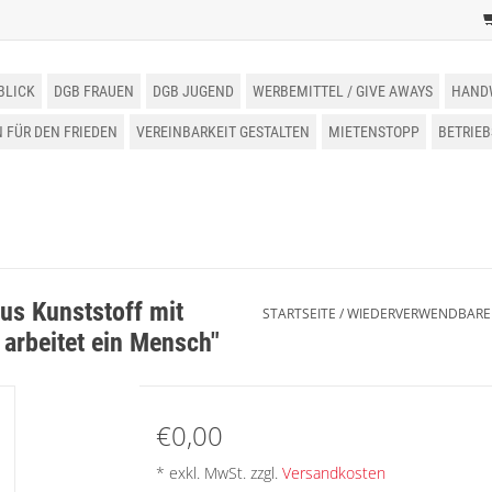
BLICK
DGB FRAUEN
DGB JUGEND
WERBEMITTEL / GIVE AWAYS
HAND
FÜR DEN FRIEDEN
VEREINBARKEIT GESTALTEN
MIETENSTOPP
BETRIE
us Kunststoff mit
STARTSEITE
/
WIEDERVERWENDBARER 
r arbeitet ein Mensch"
€0,00
* exkl. MwSt. zzgl.
Versandkosten