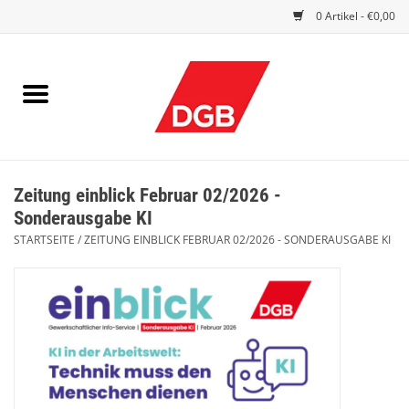
0 Artikel - €0,00
STARTSEITE
DRUCKSACHEN
INDEX GUTE ARBEIT
Zeitung einblick Februar 02/2026 -
EINBLICK
Sonderausgabe KI
STARTSEITE
/
ZEITUNG EINBLICK FEBRUAR 02/2026 - SONDERAUSGABE KI
DGB FRAUEN
DGB JUGEND
WERBEMITTEL / GIVE AWAYS