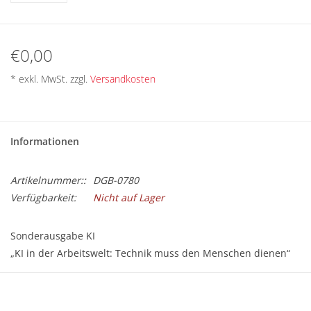
BETRIEBSRATSWAHL 2026
ARBEITSZEIT
€0,00
* exkl. MwSt. zzgl.
Versandkosten
Informationen
Artikelnummer::
DGB-0780
Verfügbarkeit:
Nicht auf Lager
Sonderausgabe KI
„KI in der Arbeitswelt: Technik muss den Menschen dienen“
Größe: A4 (21 x 29,7 cm)
8 Seiten