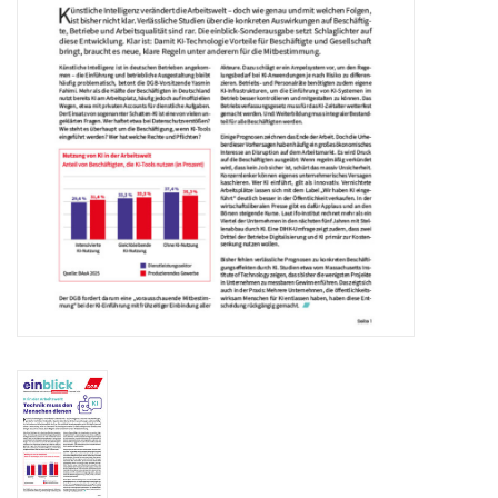
HANDWERK
1. MAI
TARIFWENDE
INITIATIVE „MENSCH“
GEWERKSCHAFTEN FÜR DEN
FRIEDEN
VEREINBARKEIT GESTALTEN
MIETENSTOPP