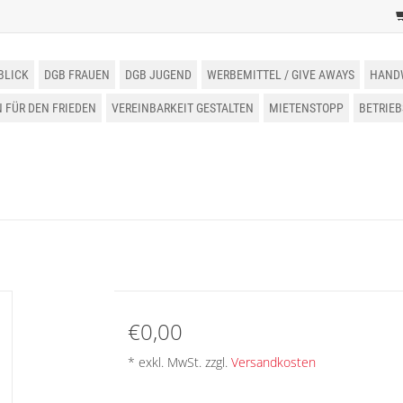
BLICK
DGB FRAUEN
DGB JUGEND
WERBEMITTEL / GIVE AWAYS
HAND
FÜR DEN FRIEDEN
VEREINBARKEIT GESTALTEN
MIETENSTOPP
BETRIE
€0,00
* exkl. MwSt. zzgl.
Versandkosten